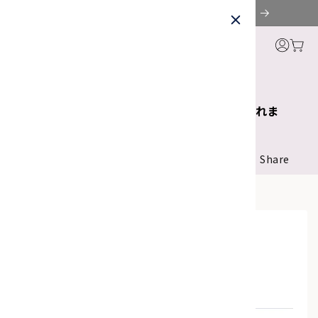
コンテ
【ベストコスメ4冠受賞】ウェーブバランスザクロ
ンツに
ロ
進む
グ
イ
MENU
ン
2025年2月6日
＜VOCE＞PRECIOUS GEL PACKが紹介されま
した。
Share
掲載ページへ